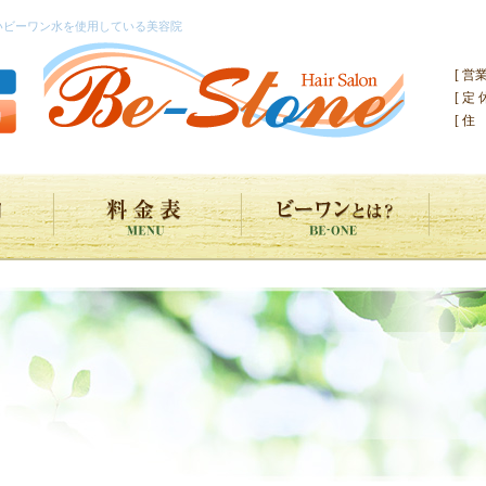
しいビーワン水を使用している美容院
[ 営
[ 定
[ 