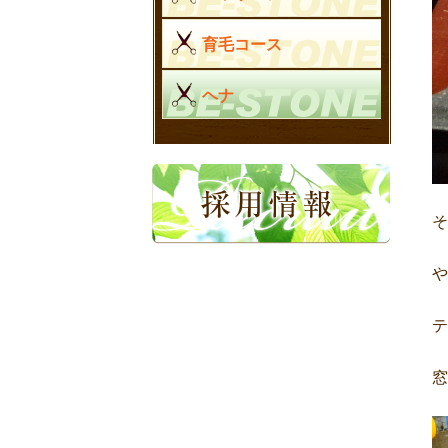
育毛コース
ヘナ
テ