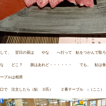
そして、 翌日の昼は やな へ行って 鮎をつかんで取ろ
やな どこ？ 旗はあれど・・・・・・ でも、 鮎は食
ーブルは相席
窓口で 注文したら（鮎 ３匹） ２番テーブル ↓（ここ）