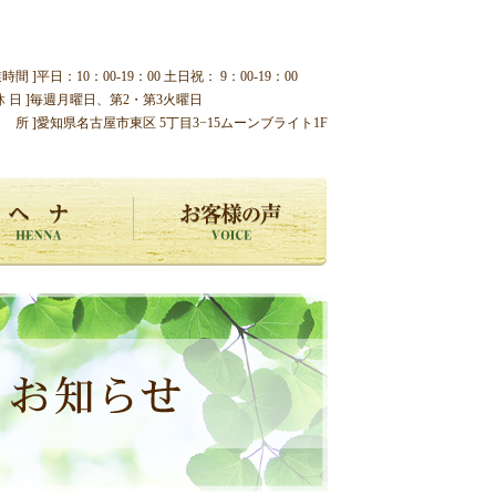
業時間 ]平日：10：00-19：00 土日祝： 9：00-19：00
 休 日 ]毎週月曜日、第2・第3火曜日
住 所 ]愛知県名古屋市東区 5丁目3−15ムーンブライト1F