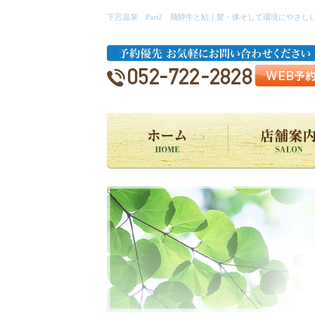
下呂温泉 Part2 飛騨牛と鮎｜髪・体そして環境にやさ