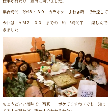
仕事が終わり 豊田に向いました。
集合時間 P,M８：３０ カラオケ まねき猫 で合流して
今回は A.M２：００ までの 約 5時間半 楽しんで
きました
ちょうどいい感味で 写真 ボケてますね（でも 知っ
てる人が見れば 誰かすぐわかるかな）