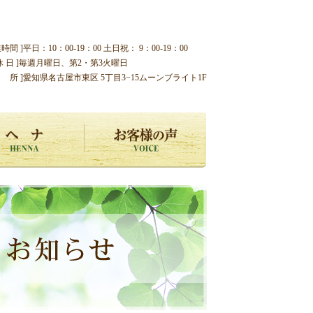
業時間 ]平日：10：00-19：00 土日祝： 9：00-19：00
 休 日 ]毎週月曜日、第2・第3火曜日
住 所 ]愛知県名古屋市東区 5丁目3−15ムーンブライト1F