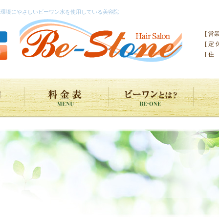
て環境にやさしいビーワン水を使用している美容院
[ 営
[ 定
[ 