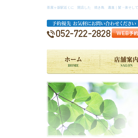
茶屋ヶ坂駅近くに 開店した 焼き鳥 邁進｜髪・体そし